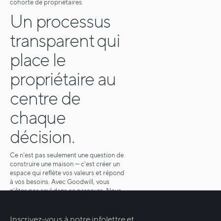
cohorte de propriétaires.
Un processus
transparent qui
place le
propriétaire au
centre de
chaque
décision.
Ce n'est pas seulement une question de
construire une maison — c'est créer un
espace qui reflète vos valeurs et répond
à vos besoins. Avec Goodwill, vous
n'êtes pas seul dans ce parcours. Nous
serons avec vous, pas à pas, pour
garantir que votre expérience de
construction soit aussi fluide et
Inscrivez-vous à notre infolettre et